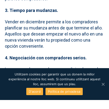
3. Tiempo para mudanzas.
Vender en diciembre permite a los compradores
planificar su mudanza antes de que termine el año.
Aquellos que desean empezar el nuevo año en una
nueva vivienda verán tu propiedad como una
opción conveniente.
4. Negociación con compradores serios.
Los compradores que buscan en diciembre suelen
Utilitzem cookies per garantir que us donem la millor
ser más serios y motivados. Puedes encontrar
experiència al nostre lloc web. Si continueu utilitzant aquest
personas que necesitan mudarse por razones
lloc, assumirem que us plau.
específicas, como cambio de trabajo o
D'acord
Política de privadesa
planificación familiar.
5. Proceso de venta más rápido.