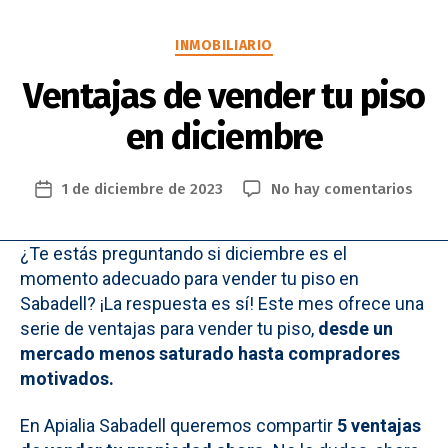
Categorías
INMOBILIARIO
Ventajas de vender tu piso
en diciembre
en
1 de diciembre de 2023
No hay comentarios
Fecha
Vent
de
de
la
¿Te estás preguntando si diciembre es el
vend
entrada
tu
momento adecuado para vender tu piso en
piso
Sabadell? ¡La respuesta es sí! Este mes ofrece una
en
serie de ventajas para vender tu piso,
desde un
dici
mercado menos saturado hasta compradores
motivados.
En Apialia Sabadell queremos compartir
5 ventajas