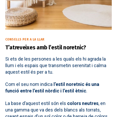
Categories
CONSELLS PER A LA LLAR
T’atreveixes amb l’estil noretnic?
Si ets de les persones a les quals els hi agrada la
llum i els espais que transmetin serenitat i calma
aquest estil és per a tu.
Com el seu nom indica
l’estil noretnic és una
funció entre l’estil nòrdic i l’estil ètnic
.
La base d’aquest estil són els
colors neutres
, en
una gamma que va des dels blancs als torrats,
creant espais d’un sol color o de barreja de colors