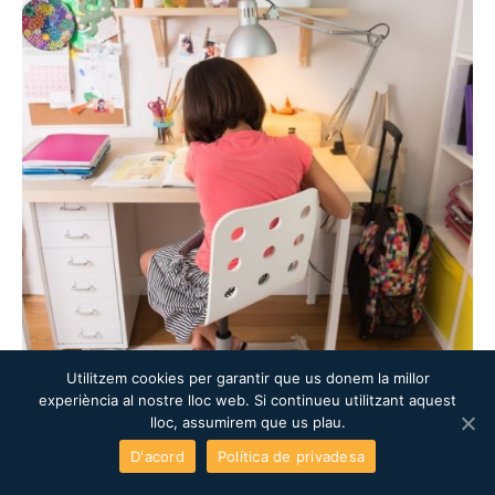
Utilitzem cookies per garantir que us donem la millor
experiència al nostre lloc web. Si continueu utilitzant aquest
lloc, assumirem que us plau.
Categories
D'acord
Política de privadesa
CONSELLS PER A LA LLAR
Prepara un racó d’estudi per a la tornada a