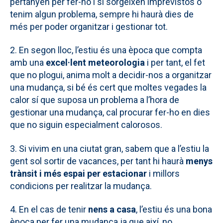
pertanyen per fer-ho i si sorgeixen imprevistos o
tenim algun problema, sempre hi haurà dies de
més per poder organitzar i gestionar tot.
2. En segon lloc, l’estiu és una època que compta
amb una
excel·lent meteorologia
i per tant, el fet
que no plogui, anima molt a decidir-nos a organitzar
una mudança, si bé és cert que moltes vegades la
calor sí que suposa un problema a l’hora de
gestionar una mudança, cal procurar fer-ho en dies
que no siguin especialment calorosos.
3. Si vivim en una ciutat gran, sabem que a l’estiu la
gent sol sortir de vacances, per tant hi haurà
menys
trànsit i més espai per estacionar
i millors
condicions per realitzar la mudança.
4. En el cas de tenir
nens a casa
, l’estiu és una bona
època per fer una mudança ja que així, no